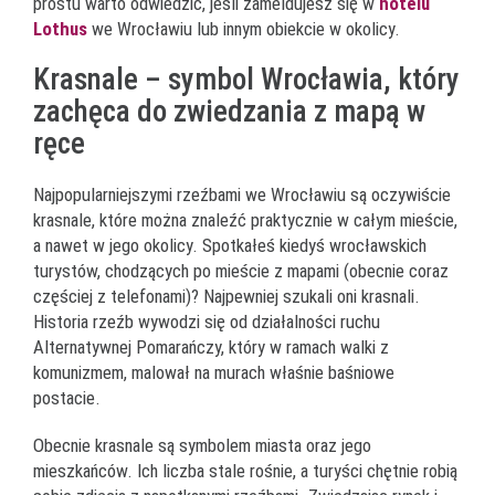
prostu warto odwiedzić, jeśli zameldujesz się w
hotelu
Lothus
we Wrocławiu lub innym obiekcie w okolicy.
Krasnale – symbol Wrocławia, który
zachęca do zwiedzania z mapą w
ręce
Najpopularniejszymi rzeźbami we Wrocławiu są oczywiście
krasnale, które można znaleźć praktycznie w całym mieście,
a nawet w jego okolicy. Spotkałeś kiedyś wrocławskich
turystów, chodzących po mieście z mapami (obecnie coraz
częściej z telefonami)? Najpewniej szukali oni krasnali.
Historia rzeźb wywodzi się od działalności ruchu
Alternatywnej Pomarańczy, który w ramach walki z
komunizmem, malował na murach właśnie baśniowe
postacie.
Obecnie krasnale są symbolem miasta oraz jego
mieszkańców. Ich liczba stale rośnie, a turyści chętnie robią