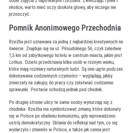
sobie zdjęcia z napotkanymi rzeźbami. Zwiedzając rynek i
okolice, warto mieć oczy dookoła głowy, aby niczego nie
przeoczyć.
Pomnik Anonimowego Przechodnia
Rzeźba jest uznawana za jedną z najbardziej kreatywnych na
świecie. Znajduje się na ul. Piłsudskiego 56, czyli zaledwie
1,5 km od zabytkowego hotelu w centrum miasta, jakim jest
Lothus. Dzieło przedstawia kilka osób w różnym wieku,
które mają rozmiary naturalnych ludzi. Są one ujęte podczas
dokonywania codziennych czynności – wyglądają, jakby
zmierzały na zakupy, do pracy czy załatwiać codzienne
sprawunki. Postacie schodzą jednak pod chodnik.
Po drugiej stronie ulicy te same osoby wynurzają się z
chodnika. Rzeźba ma symbolizować zmiany, które dokonały
się w Polsce po obaleniu komunizmu, gdy wprowadzono
ustrój demokratyczny. Skłania do refleksji nad tym, co się
wydarzyło i zmieniło w Polsce, a także jak cenna jest